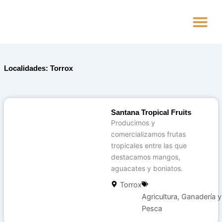
Ir
al
contenido
Alta Empres
Localidades: Torrox
Santana Tropical Fruits
Producimos y
comercializamos frutas
tropicales entre las que
destacamos mangos,
aguacates y boniatos.
Torrox
Agricultura, Ganadería y
Pesca