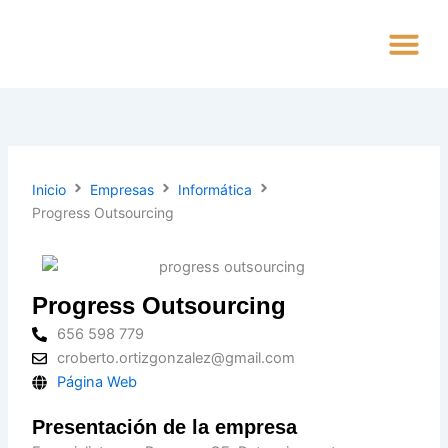
Ir
al
contenido
Alta Empres
Inicio
Empresas
Informática
Progress Outsourcing
Progress Outsourcing
656 598 779
croberto.ortizgonzalez@gmail.com
Página Web
Presentación de la empresa