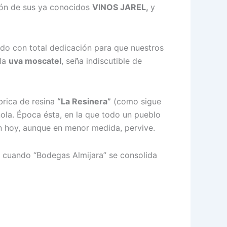
ción de sus ya conocidos
VINOS JAREL,
y
ndo con total dedicación para que nuestros
 la
uva moscatel
, seña indiscutible de
brica de resina
“La Resinera”
(como sigue
ñola. Época ésta, en la que todo un pueblo
ún hoy, aunque en menor medida, pervive.
93 cuando “Bodegas Almijara” se consolida