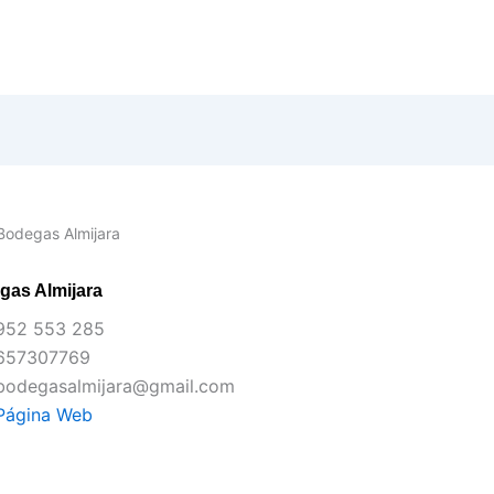
Bodegas Almijara
gas Almijara
952 553 285
657307769
bodegasalmijara@gmail.com
Página Web