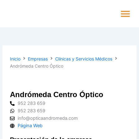
Ir
al
contenido
Alta Empres
Inicio
Empresas
Clínicas y Servicios Médicos
Andrómeda Centro Óptico
Andrómeda Centro Óptico
952 283 659
952 283 659
info@opticaandromeda.com
Página Web